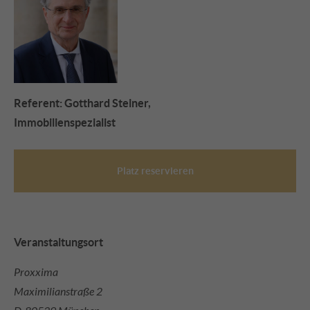
+44 1234 567 890
Drop us a line
info@yourdomain.com
About us
Referent: Gotthard Steiner,
Lorem ipsum dolor sit amet, consectetuer
Immobilienspezialist
adipiscing elit.
Aenean commodo ligula eget dolor. Aenean massa.
Platz reservieren
Cum sociis natoque penatibus et magnis dis
parturient montes, nascetur ridiculus mus. Donec
quam felis, ultricies nec.
Veranstaltungsort
Proxxima
Maximilianstraße 2