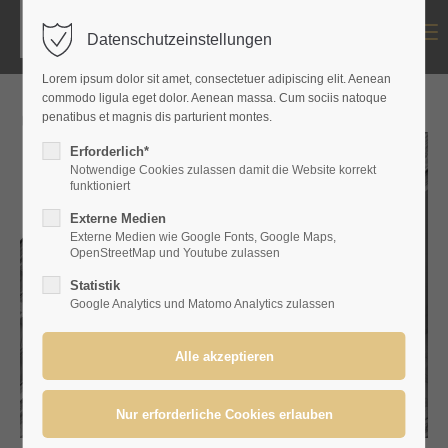
Menu
Datenschutzeinstellungen
Login
Lorem ipsum dolor sit amet, consectetuer adipiscing elit. Aenean
Benutzername
commodo ligula eget dolor. Aenean massa. Cum sociis natoque
penatibus et magnis dis parturient montes.
Erforderlich*
Notwendige Cookies zulassen damit die Website korrekt
funktioniert
Passwort
Externe Medien
Externe Medien wie Google Fonts, Google Maps,
OpenStreetMap und Youtube zulassen
Statistik
Google Analytics und Matomo Analytics zulassen
Anmelden
Register
|
Lost your password?
Support
Lorem ipsum dolor sit amet: