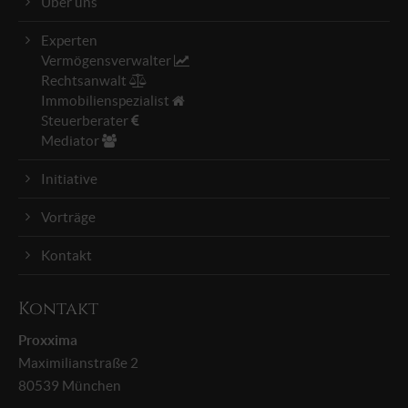
Über uns
+44 1234 567 890
Experten
Drop us a line
Vermögensverwalter
info@yourdomain.com
Rechtsanwalt
Immobilienspezialist
About us
Steuerberater
Mediator
Lorem ipsum dolor sit amet, consectetuer
Initiative
adipiscing elit.
Aenean commodo ligula eget dolor. Aenean massa.
Vorträge
Cum sociis natoque penatibus et magnis dis
Kontakt
parturient montes, nascetur ridiculus mus. Donec
quam felis, ultricies nec.
Kontakt
Proxxima
Maximilianstraße 2
80539 München