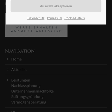
immobilienwirtschaftlichen Aspekte berücksichtigt.
24h
Datenschutz
Impressum
Cookie-Details
/ 365days
We offer support for our customers
Navigation
Mon - Fri 8:00am - 5:00pm
Home
Get in touch
Aktuelles
Cybersteel Inc.
Leistungen
Nachlassplanung
376-293 City Road, Suite 600
Unternehmensnachfolge
San Francisco, CA 94102
Stiftungsgründung
Vermögensberatung
Have any questions?