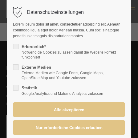
Menu
Datenschutzeinstellungen
Login
Lorem ipsum dolor sit amet, consectetuer adipiscing elit. Aenean
Benutzername
commodo ligula eget dolor. Aenean massa. Cum sociis natoque
penatibus et magnis dis parturient montes.
Erforderlich*
Notwendige Cookies zulassen damit die Website korrekt
Über uns
funktioniert
Passwort
Externe Medien
Egal ob Sie Erbe sind oder Ihre Nachfolge planen oder Sie
Externe Medien wie Google Fonts, Google Maps,
eine Immobilie verkaufen wollen, wir sind für Sie da.
OpenStreetMap und Youtube zulassen
Wir bieten Ihnen eine umfassende Beratung, die alle
Statistik
Google Analytics und Matomo Analytics zulassen
rechtlichen, steuerlichen, finanziellen und
Anmelden
immobilienwirtschaftlichen Aspekte berücksichtigt.
Register
|
Lost your password?
Support
Lorem ipsum dolor sit amet: