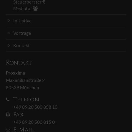
Steuerberater
+44 1234 567 890
Mediator
Drop us a line
Initiative
info@yourdomain.com
Vorträge
About us
Kontakt
Lorem ipsum dolor sit amet, consectetuer
adipiscing elit.
Kontakt
Aenean commodo ligula eget dolor. Aenean massa.
Proxxima
Cum sociis natoque penatibus et magnis dis
Maximilianstraße 2
parturient montes, nascetur ridiculus mus. Donec
80539 München
quam felis, ultricies nec.
Telefon
+49 89 20 500 858 10
Fax
+49 89 20 500 815 0
E-Mail