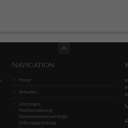
Navigation
Home
er
P
M
Aktuelles
8
Leistungen
Nachlassplanung
Unternehmensnachfolge
Stiftungsgründung