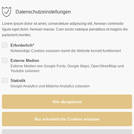
Datenschutzeinstellungen
port
Get in touch
AKTUELLES
LEISTUNGEN
EXPERTEN
I
Lorem ipsum dolor sit amet, consectetuer adipiscing elit. Aenean commodo
ligula eget dolor. Aenean massa. Cum sociis natoque penatibus et magnis dis
psum dolor sit amet:
Cybersteel Inc.
parturient montes.
376-293 City Road, Suite 60
Erforderlich*
San Francisco, CA 94102
Notwendige Cookies zulassen damit die Website korrekt funktioniert
4h
Externe Medien
/ 365days
Have any questions?
Externe Medien wie Google Fonts, Google Maps, OpenStreetMap und
Youtube zulassen
+44 1234 567 890
Statistik
Drop us a line
Google Analytics und Matomo Analytics zulassen
r support for our customers
info@yourdomain.com
ri 8:00am - 5:00pm
.05.2024, 17:00 h