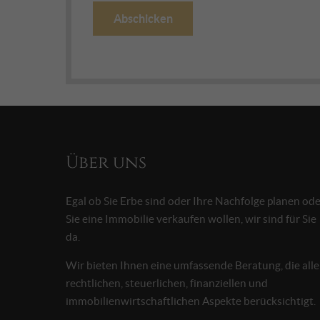
Abschicken
Über uns
Egal ob Sie Erbe sind oder Ihre Nachfolge planen od
Sie eine Immobilie verkaufen wollen, wir sind für Sie
da.
Wir bieten Ihnen eine umfassende Beratung, die alle
rechtlichen, steuerlichen, finanziellen und
immobilienwirtschaftlichen Aspekte berücksichtigt.