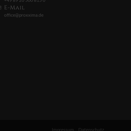
+49 89 20 500 815 0
E-Mail
office@proxxima.de
Impressum
Datenschutz